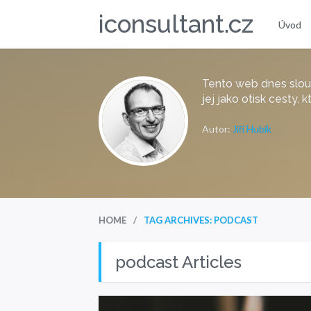
iconsultant.cz
Úvod
Tento web dnes slou
jej jako otisk cesty,
Autor:
Jiří Hubík
/
HOME
TAG ARCHIVES: PODCAST
podcast Articles