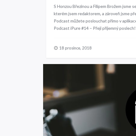
S Honzou Březinou a Filipem Brožem jsme se
kterém jsem redaktorem, a zároveň jsme před
Podcast můžete poslouchat přímo v aplikac
Podcast iPure #14 – Přeji příjemný poslech
18 prosince, 2018