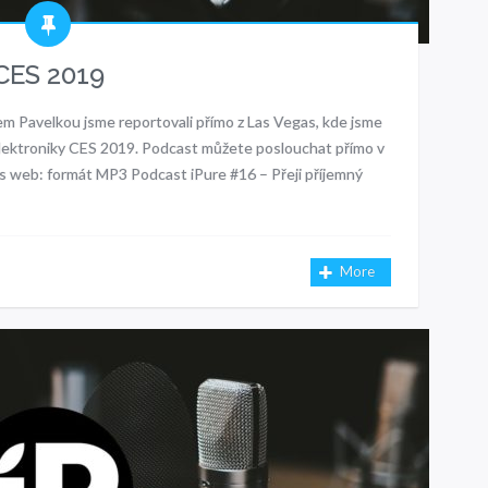
CES 2019
em Pavelkou jsme reportovali přímo z Las Vegas, kde jsme
 elektroniky CES 2019. Podcast můžete poslouchat přímo v
s web: formát MP3 Podcast iPure #16 – Přeji příjemný
More