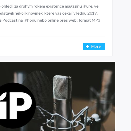
 ohlédli za druhým rokem existence magazínu iPure, ve
stavili několik novinek, které vás čekají v lednu 2019.
e Podcast na iPhonu nebo online přes web: formát MP3
!
More