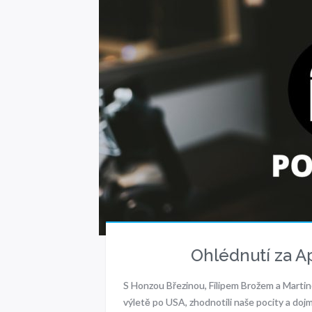
Ohlédnutí za A
S Honzou Březinou, Filipem Brožem a Marti
výletě po USA, zhodnotili naše pocity a do