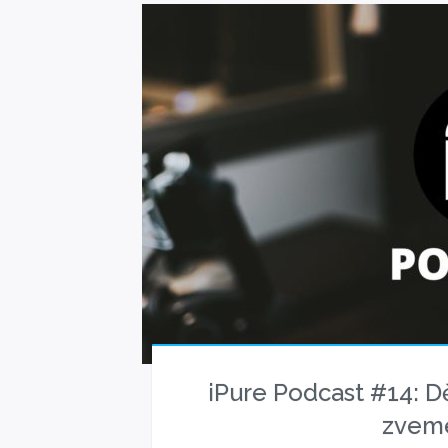
iPure Podcast #14: D
zveme