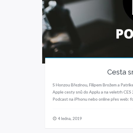
Cesta s
S Honzou Březinou, Filipem Brožem a Patrikem
Apple cesty snů do Applu a na veletrh CES
Podcast na iPhonu nebo online přes web: f
4 ledna, 2019