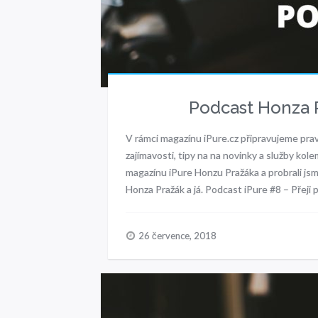
Podcast Honza P
V rámci magazínu iPure.cz připravujeme pra
zajímavosti, tipy na na novinky a služby kol
magazínu iPure Honzu Pražáka a probrali jsm
Honza Pražák a já. Podcast iPure #8 – Přeji
26 července, 2018