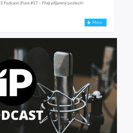
3 Podcast iPure #17 – Přeji příjemný poslech!
More