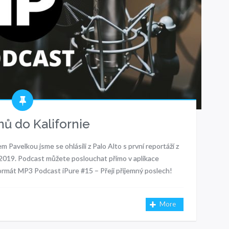
nů do Kalifornie
 Pavelkou jsme se ohlásili z Palo Alto s první reportáží z
 2019. Podcast můžete poslouchat přímo v aplikace
ormát MP3 Podcast iPure #15 – Přeji příjemný poslech!
More