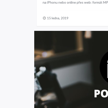
na iPhonu nebo online přes web: formát MP
15 ledna, 2019