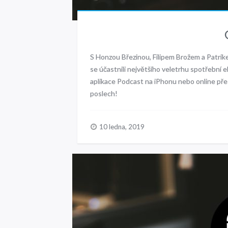
S Honzou Březinou, Filipem Brožem a Patrik
se účastnili největšího veletrhu spotřební
aplikace Podcast na iPhonu nebo online pře
poslech!
10 ledna, 2019