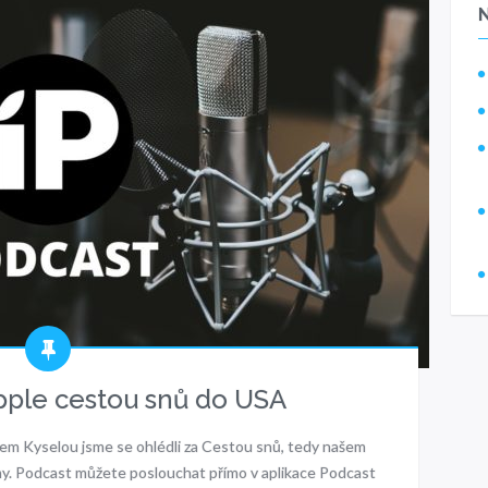
pple cestou snů do USA
nem Kyselou jsme se ohlédli za Cestou snů, tedy našem
jmy. Podcast můžete poslouchat přímo v aplikace Podcast