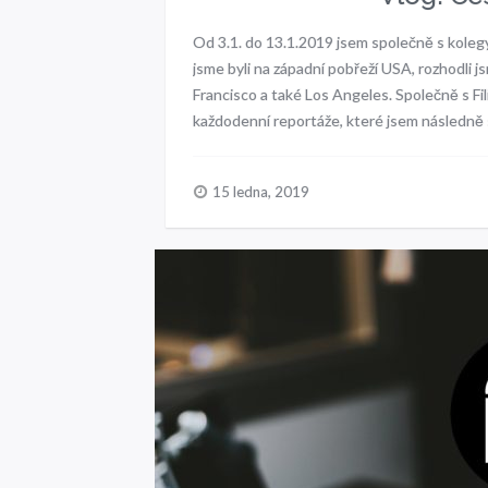
Od 3.1. do 13.1.2019 jsem společně s kolegy
jsme byli na západní pobřeží USA, rozhodli j
Francisco a také Los Angeles. Společně s Fil
každodenní reportáže, které jsem následně 
15 ledna, 2019