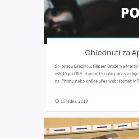
Ohlédnutí za A
S Honzou Březinou, Filipem Brožem a Marti
výletě po USA, zhodnotili naše pocity a do
na iPhonu nebo online přes web: formát MP
15 ledna, 2019