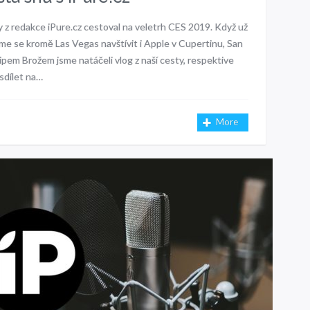
 z redakce iPure.cz cestoval na veletrh CES 2019. Když už
sme se kromě Las Vegas navštívit i Apple v Cupertinu, San
ipem Brožem jsme natáčeli vlog z naší cesty, respektive
sdílet na…
More