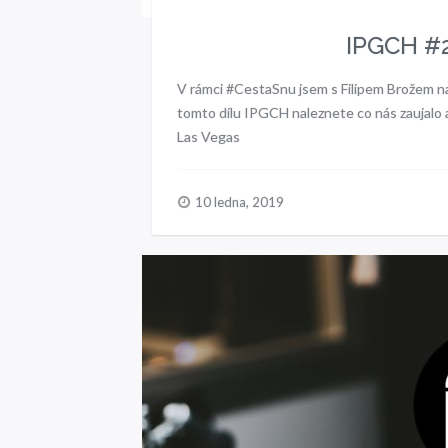
IPGCH #2
V rámci #CestaSnu jsem s Filipem Brožem nav
tomto dílu IPGCH naleznete co nás zaujalo
Las Vegas
10 ledna, 2019