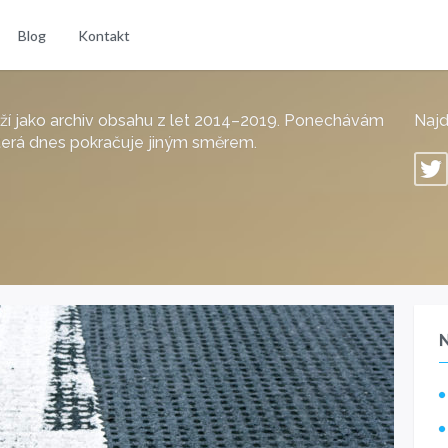
Blog
Kontakt
ží jako archiv obsahu z let 2014–2019. Ponechávám
Naj
 která dnes pokračuje jiným směrem.