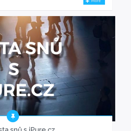
More
ta snů s iPure.cz