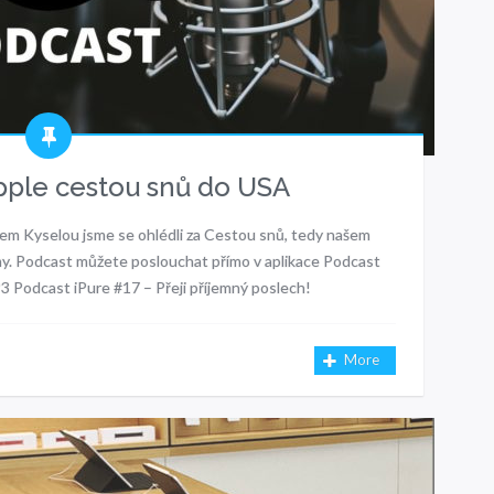
pple cestou snů do USA
nem Kyselou jsme se ohlédli za Cestou snů, tedy našem
jmy. Podcast můžete poslouchat přímo v aplikace Podcast
3 Podcast iPure #17 – Přeji příjemný poslech!
More