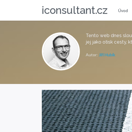
iconsultant.cz
Úvod
Tento web dnes slou
jej jako otisk cesty,
Autor:
Jiří Hubík