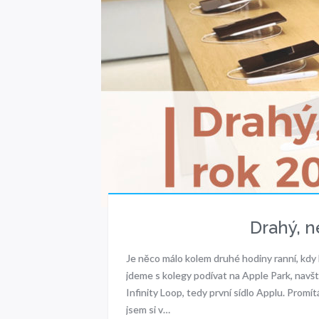
Drahý, n
Je něco málo kolem druhé hodiny ranní, kdy 
jdeme s kolegy podívat na Apple Park, navš
Infinity Loop, tedy první sídlo Applu. Promít
jsem si v…