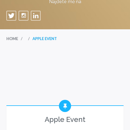
Najdete mě na
/
/
HOME
APPLE EVENT
Apple Event