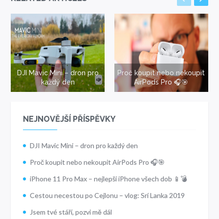
DJI Mavic Mini – dron pro
Proč koupit nebo nekoupit
každý den
AirPods Pro 🎧🎯
NEJNOVĚJŠÍ PŘÍSPĚVKY
DJI Mavic Mini – dron pro každý den
Proč koupit nebo nekoupit AirPods Pro 🎧🎯
iPhone 11 Pro Max – nejlepší iPhone všech dob 📱💣
Cestou necestou po Cejlonu – vlog: Srí Lanka 2019
Jsem tvé stáří, pozvi mě dál