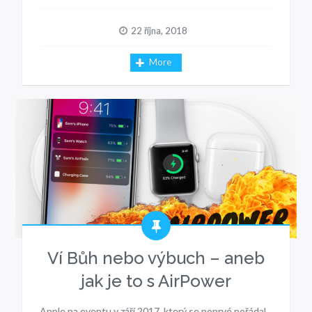
22 října, 2018
More
Ví Bůh nebo výbuch – aneb
jak je to s AirPower
Apple na eventu v září 2017, který se poprvé pořádal