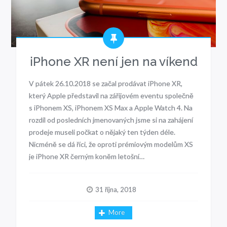
iPhone XR není jen na víkend
V pátek 26.10.2018 se začal prodávat iPhone XR,
který Apple představil na zářijovém eventu společně
s iPhonem XS, iPhonem XS Max a Apple Watch 4. Na
rozdíl od posledních jmenovaných jsme si na zahájení
prodeje museli počkat o nějaký ten týden déle.
Nicméně se dá říci, že oproti prémiovým modelům XS
je iPhone XR černým koněm letošní…
31 října, 2018
More