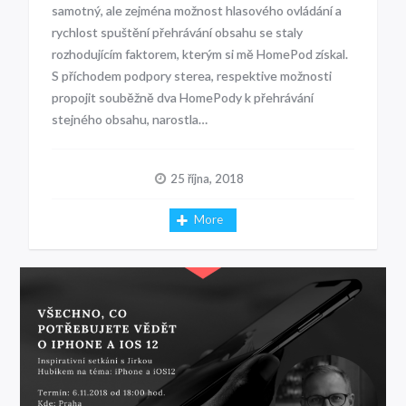
samotný, ale zejména možnost hlasového ovládání a
rychlost spuštění přehrávání obsahu se staly
rozhodujícím faktorem, kterým si mě HomePod získal.
S příchodem podpory sterea, respektive možnosti
propojit souběžně dva HomePody k přehrávání
stejného obsahu, narostla…
25 října, 2018
More