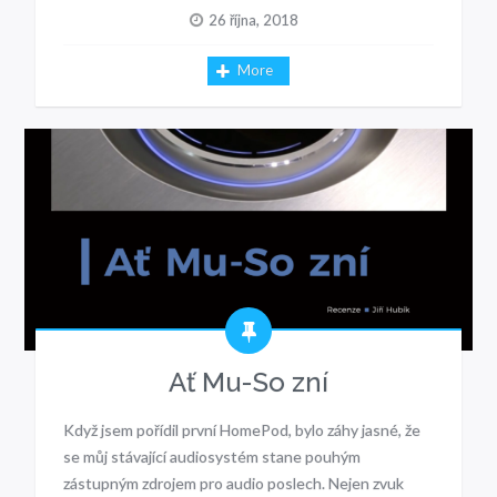
26 října, 2018
More
Ať Mu-So zní
Když jsem pořídil první HomePod, bylo záhy jasné, že
se můj stávající audiosystém stane pouhým
zástupným zdrojem pro audio poslech. Nejen zvuk