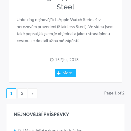
Steel
Unboxing nejnovějších Apple Watch Series 4 v
nerezovém provedení (Stainless Steel). Ve videu jsem
také popsal jak jsem je objednal a jakou strastiplnou
cestou se dostali až na mé zápěstí.
15 října, 2018
More
Page 1 of 2
1
2
»
NEJNOVĚJŠÍ PŘÍSPĚVKY
DJI Mavic Mini – dron pro každý den